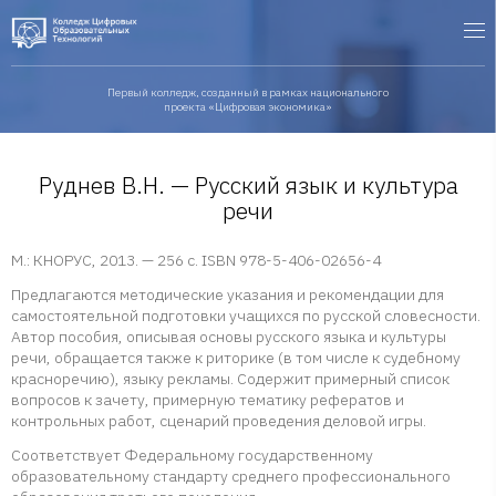
Первый колледж, созданный в рамках национального
проекта «Цифровая экономика»
Руднев В.Н. — Русский язык и культура
речи
М.: КНОРУС, 2013. — 256 с. ISBN 978-5-406-02656-4
Предлагаются методические указания и рекомендации для
самостоятельной подготовки учащихся по русской словесности.
Автор пособия, описывая основы русского языка и культуры
речи, обращается также к риторике (в том числе к судебному
красноречию), языку рекламы. Содержит примерный список
вопросов к зачету, примерную тематику рефератов и
контрольных работ, сценарий проведения деловой игры.
Соответствует Федеральному государственному
образовательному стандарту среднего профессионального