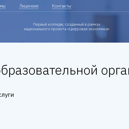
ммы
Лицензия
Контакты
Первый колледж, созданный в рамках
национального проекта «Цифровая экономика»
образовательной орг
слуги