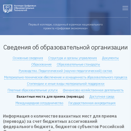
Первый колледж, созданный в рамках национального
проекта «Цифровая экономика»
Сведения об образовательной организации
Основные сведения
Структура и органы управления
Документы
Образование
Образовательные стандарты
Руководство. Педагогический (научно-педагогический) состав
Материально-техническое обеспечение и оснащенность образовательного процесса
Стипендии и иные виды материальной поддержки
Платные образовательные услуги
Финансово-хозяйственная деятельность
Вакантные места для приема (перевода)
Доступная среда
Международное сотрудничество
Государственная аккредитация
Информация о количестве вакантных мест для приема
(перевода) за счет бюджетных ассигнований
федерального бюджета, бюджетов субъектов Российской